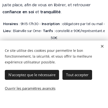
juste place, afin de vous en libérer, et retrouver
confiance en soi
et
tranquillité
.
Horaires
: 9h15-17h30 -
Inscription
: obligatoire par tel ou mail -
Lieu
: Blainville sur Orne-
Tarifs
: constellé.e 90€/représentant.e
50€
Ce site utilise des cookies pour permettre le bon
fonctionnement, la sécurité, et vous offrir la meilleure
expérience utilisateur possible.
N'acceptez que le nécessaire
Tout accepter
© 2020
Stéphanie Potevin.
N° SIRET : 450 246 764 00036
Tous droits réservés.
Ouvrir les paramètres avancés
Optimisé par
Webnode
Cookies
Créez votre site web gratuitement !