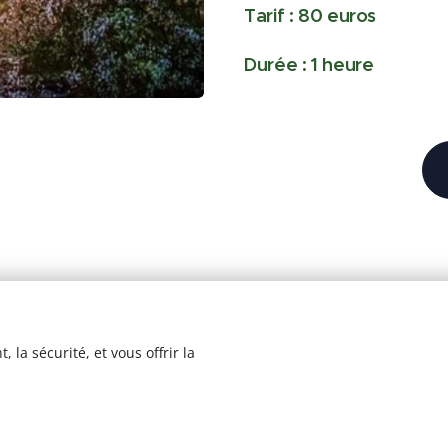
Tarif : 80 euros
Durée : 1 heure
 la sécurité, et vous offrir la
© 2020
Stéphanie Potevin.
N° SIRET : 450 246 764 00036
Tous droits réservés.
Optimisé par
Webnode
Cookies