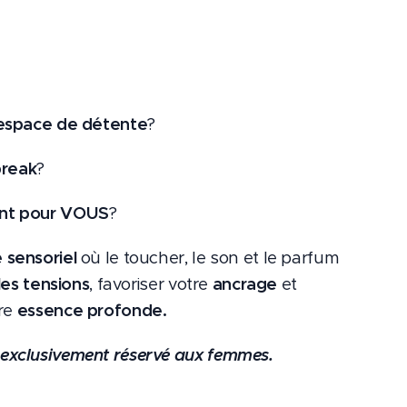
espace de détente
?
break
?
nt pour VOUS
?
e
sensoriel
où le toucher, le son et le parfum
 les tensions
, favoriser votre
ancrage
et
tre
essence profonde.
t exclusivement réservé aux femmes.