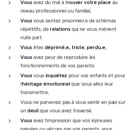
Vous
avez du mal à t
rouver votre place
au
niveau professionnel ou familial,
Vous
vous sentez prisonnier.e de schémas
répétitifs, de
relations
qui ne vous mènent
nulle part.
Vous
êtes
déprimé.e,
triste
,
perdu.e
,
Vous
avez peur de reproduire les
fonctionnements de vos parents.
Vous
vous
inquiétez
pour vos enfants et pour
l'
héritage émotionnel
que vous allez leur
transmettre,
Vous ne parvenez pas à vous sentir en paix sur
un
deuil
que vous avez traversé.
Vous
avez l'impression que vos épreuves
passées ou vécues par vos parents, vous